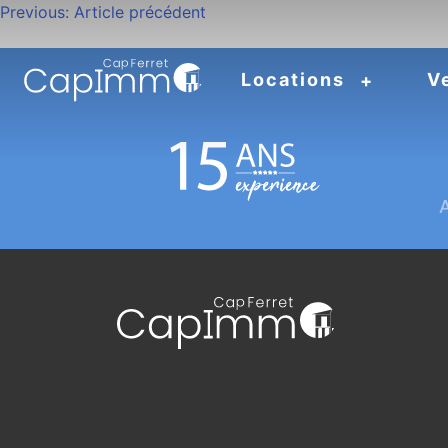
Navigation
Previous:
Article précédent
de
Locations
V
l’article
A