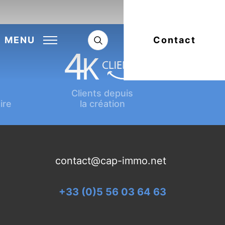
Next:
Article suivant
MENU
Contact
Clients depuis
ire
la création
contact@cap-immo.net
+33 (0)5 56 03 64 63