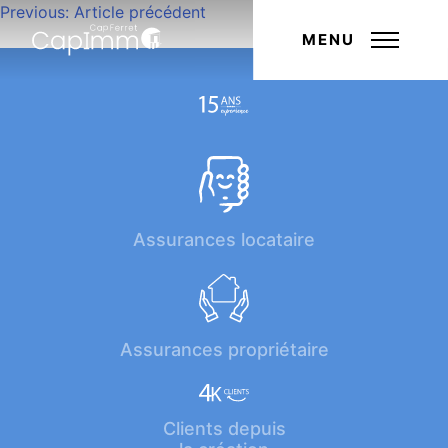
Navigation
Previous:
Article précédent
Next:
Article suivant
de
MENU
l’article
Assurances locataire
Assurances propriétaire
Clients depuis