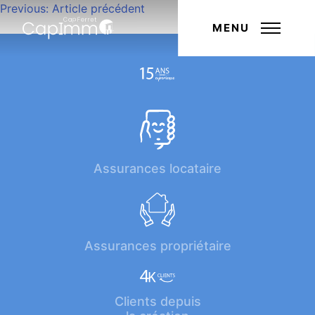
Navigation
Previous:
Article précédent
Next:
Article suivant
de
MENU
l’article
Assurances locataire
Assurances propriétaire
Clients depuis