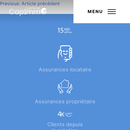
Navigation
Previous:
Article précédent
Next:
Article suivant
de
MENU
l’article
Assurances locataire
Assurances propriétaire
Clients depuis