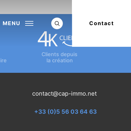
Next:
Article suivant
MENU
Contact
Clients depuis
ire
la création
contact@cap-immo.net
+33 (0)5 56 03 64 63