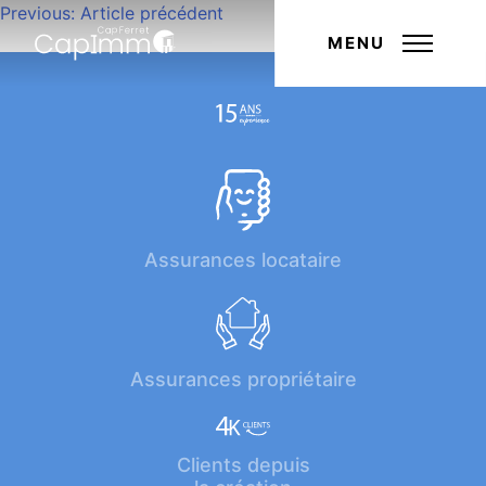
Navigation
Previous:
Article précédent
Next:
Article suivant
de
MENU
l’article
Assurances locataire
Assurances propriétaire
Clients depuis