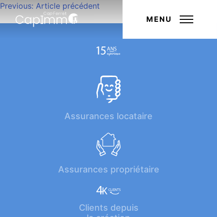
Navigation
Previous:
Article précédent
Next:
Article suivant
de
MENU
l’article
Assurances locataire
Assurances propriétaire
Clients depuis