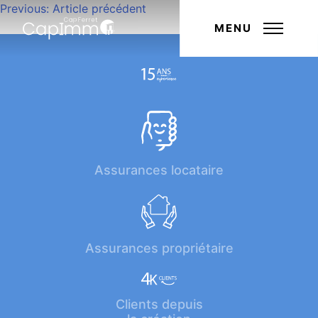
Navigation
Previous:
Article précédent
Next:
Article suivant
de
MENU
l’article
Assurances locataire
Assurances propriétaire
Clients depuis