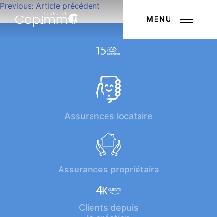
Navigation
Previous:
Article précédent
Next:
Article suivant
de
MENU
l’article
Assurances locataire
Assurances propriétaire
Clients depuis