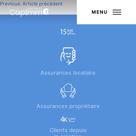
Navigation
Previous:
Article précédent
Next:
Article suivant
de
MENU
l’article
Assurances locataire
Assurances propriétaire
Clients depuis