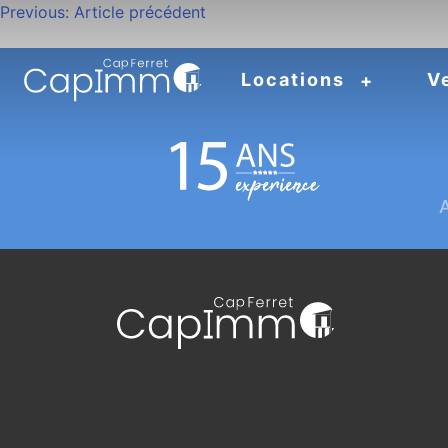
Navigation
Previous:
Article précédent
de
Locations
V
l’article
A