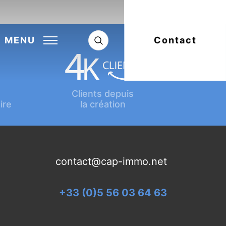
Next:
Article suivant
MENU
Contact
Clients depuis
ire
la création
contact@cap-immo.net
+33 (0)5 56 03 64 63