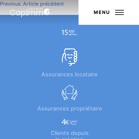
Navigation
Previous:
Article précédent
Next:
Article suivant
de
MENU
l’article
Assurances locataire
Assurances propriétaire
Clients depuis