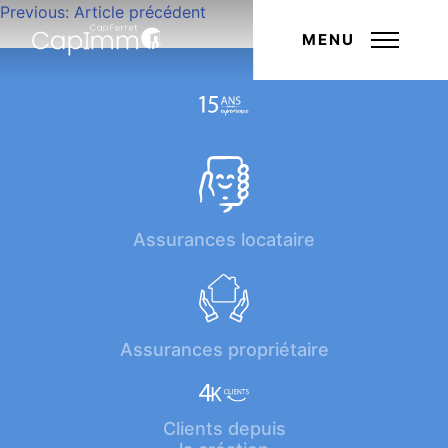
Navigation
Previous:
Article précédent
Next:
Article suivant
de
MENU
l’article
Assurances locataire
Assurances propriétaire
Clients depuis