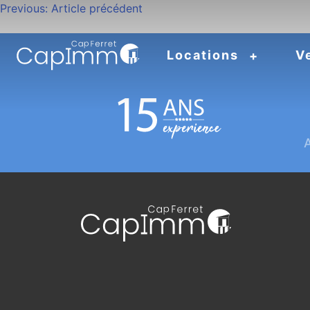
Navigation
Previous:
Article précédent
de
Locations
V
l’article
A