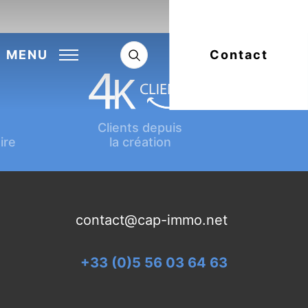
Next:
Article suivant
MENU
Contact
Clients depuis
ire
la création
contact@cap-immo.net
+33 (0)5 56 03 64 63