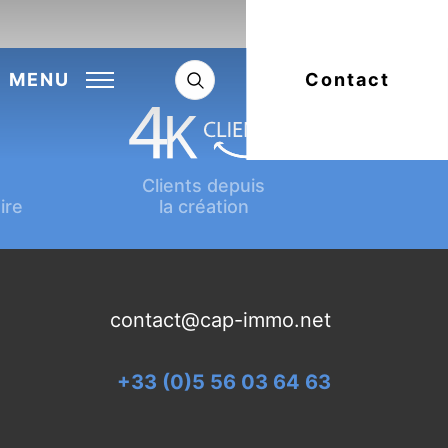
Next:
Article suivant
MENU
Contact
Clients depuis
ire
la création
contact@cap-immo.net
+33 (0)5 56 03 64 63