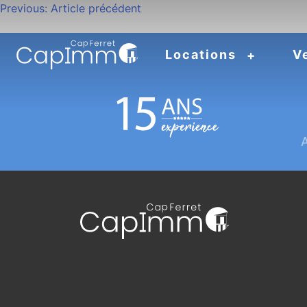
Navigation
Previous:
Article précédent
de
Locations
V
l’article
A