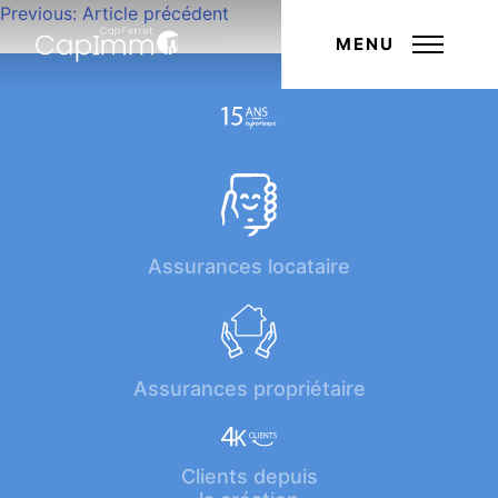
Navigation
Previous:
Article précédent
Next:
Article suivant
de
MENU
l’article
Assurances locataire
Assurances propriétaire
Clients depuis