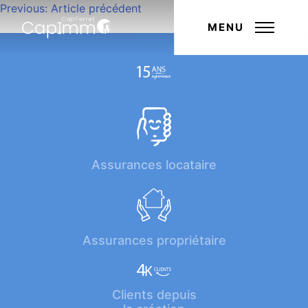
Navigation
Previous:
Article précédent
Next:
Article suivant
de
MENU
l’article
Assurances locataire
Assurances propriétaire
Clients depuis