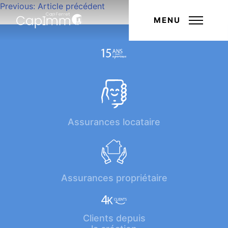
Navigation
Previous:
Article précédent
Next:
Article suivant
de
MENU
l’article
Assurances locataire
Assurances propriétaire
Clients depuis