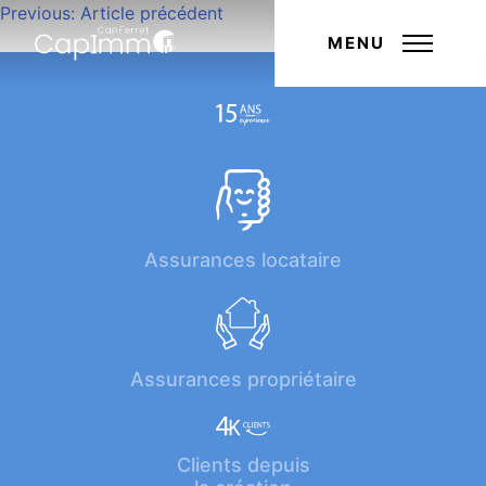
Navigation
Previous:
Article précédent
Next:
Article suivant
de
MENU
l’article
Assurances locataire
Assurances propriétaire
Clients depuis