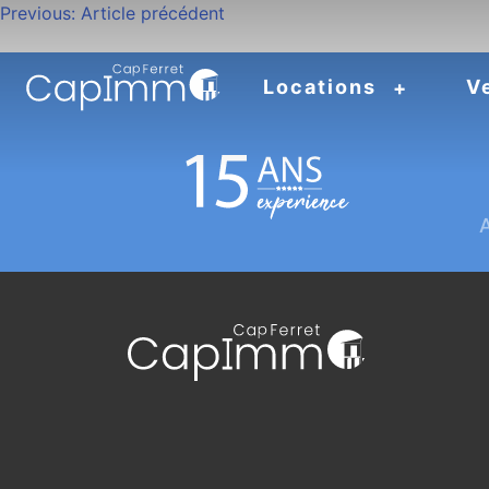
Navigation
Previous:
Article précédent
de
Locations
V
l’article
A