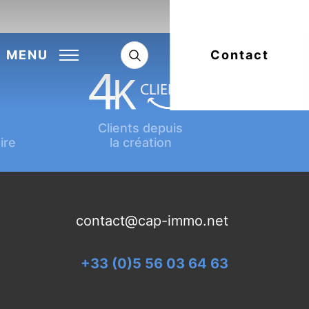
Next:
Article suivant
MENU
Contact
Clients depuis
ire
la création
contact@cap-immo.net
+33 (0)5 56 03 64 63