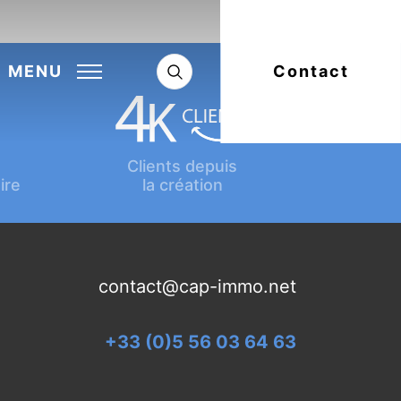
Next:
Article suivant
MENU
Contact
Clients depuis
ire
la création
contact@cap-immo.net
+33 (0)5 56 03 64 63