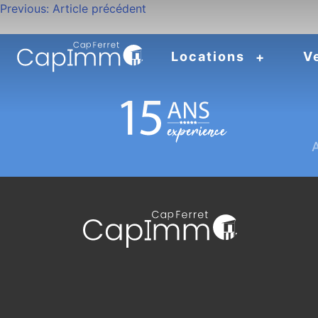
Navigation
Previous:
Article précédent
de
Locations
V
l’article
A