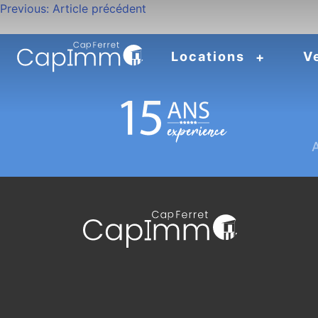
Navigation
Previous:
Article précédent
de
Locations
V
l’article
A