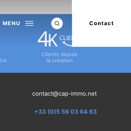
Next:
Article suivant
MENU
Contact
Clients depuis
ire
la création
contact@cap-immo.net
+33 (0)5 56 03 64 63