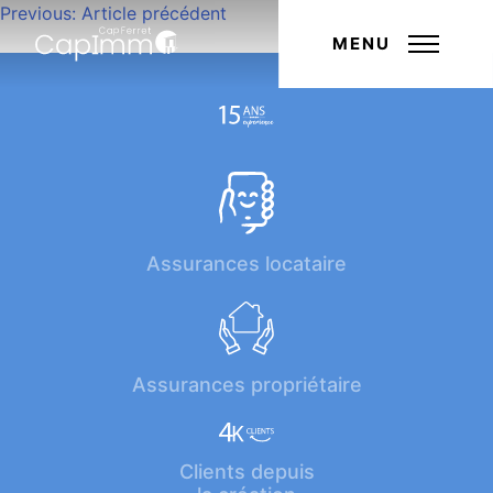
Navigation
Previous:
Article précédent
Next:
Article suivant
de
MENU
l’article
Assurances locataire
Assurances propriétaire
Clients depuis