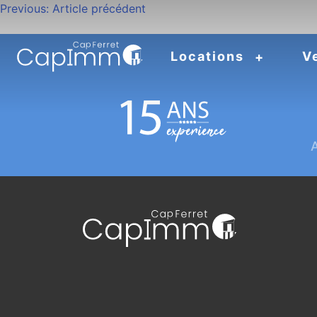
Navigation
Previous:
Article précédent
de
Locations
V
l’article
A