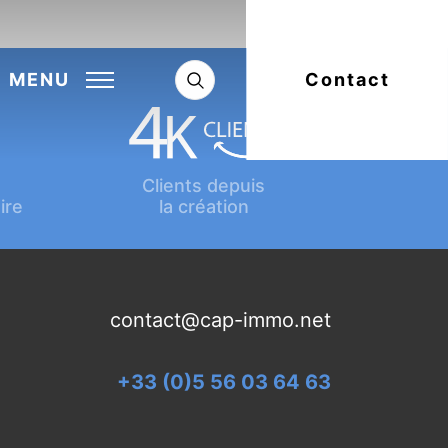
Next:
Article suivant
MENU
Contact
Clients depuis
ire
la création
contact@cap-immo.net
+33 (0)5 56 03 64 63