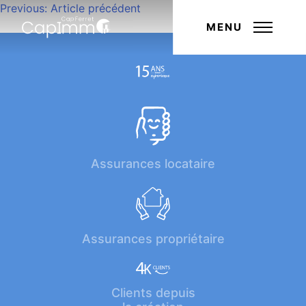
Navigation
Previous:
Article précédent
Next:
Article suivant
de
MENU
l’article
Assurances locataire
Assurances propriétaire
Clients depuis