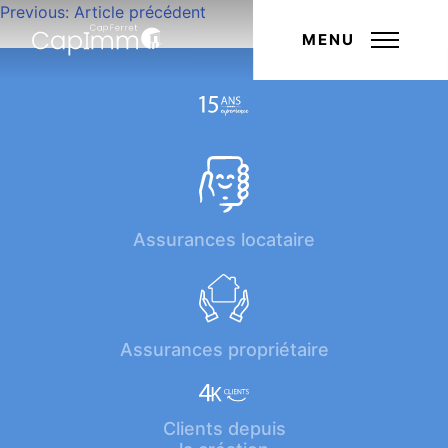
Navigation
Previous:
Article précédent
Next:
Article suivant
de
MENU
l’article
Assurances locataire
Assurances propriétaire
Clients depuis