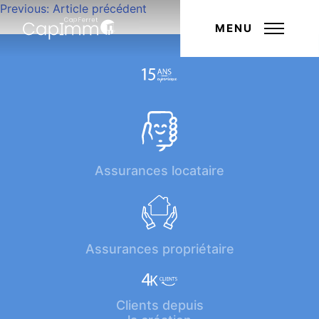
Navigation
Previous:
Article précédent
Next:
Article suivant
de
MENU
l’article
Assurances locataire
Assurances propriétaire
Clients depuis