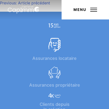
Navigation
Previous:
Article précédent
Next:
Article suivant
de
MENU
l’article
Assurances locataire
Assurances propriétaire
Clients depuis