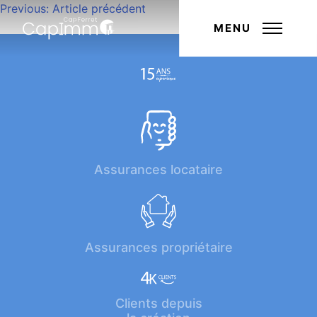
Navigation
Previous:
Article précédent
Next:
Article suivant
de
MENU
l’article
Assurances locataire
Assurances propriétaire
Clients depuis