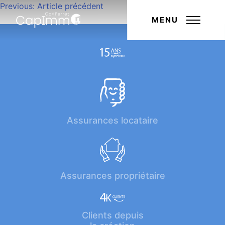
Navigation
Previous:
Article précédent
Next:
Article suivant
de
MENU
l’article
Assurances locataire
Assurances propriétaire
Clients depuis