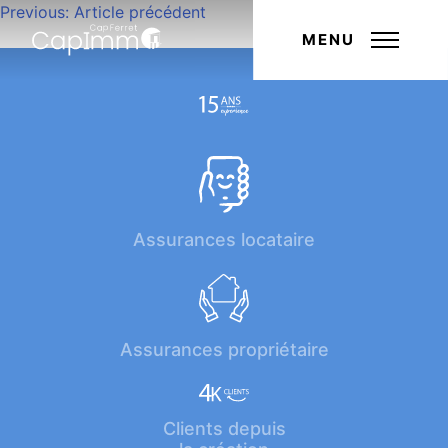
Navigation
Previous:
Article précédent
Next:
Article suivant
de
MENU
l’article
Assurances locataire
Assurances propriétaire
Clients depuis