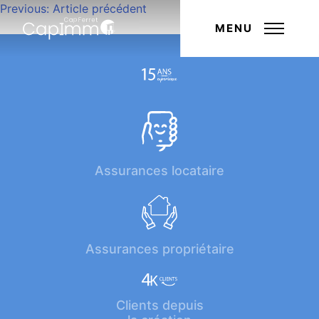
Navigation
Previous:
Article précédent
Next:
Article suivant
de
MENU
l’article
Assurances locataire
Assurances propriétaire
Clients depuis