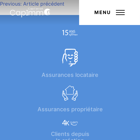
Navigation
Previous:
Article précédent
Next:
Article suivant
de
MENU
l’article
Assurances locataire
Assurances propriétaire
Clients depuis