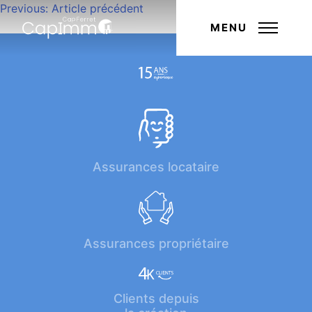
Navigation
Previous:
Article précédent
Next:
Article suivant
de
MENU
l’article
Assurances locataire
Assurances propriétaire
Clients depuis