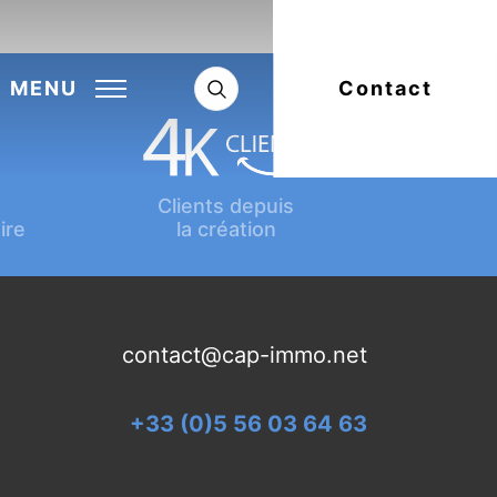
Next:
Article suivant
MENU
Contact
Clients depuis
ire
la création
contact@cap-immo.net
+33 (0)5 56 03 64 63