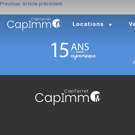
Navigation
Previous:
Article précédent
de
Locations
V
l’article
A