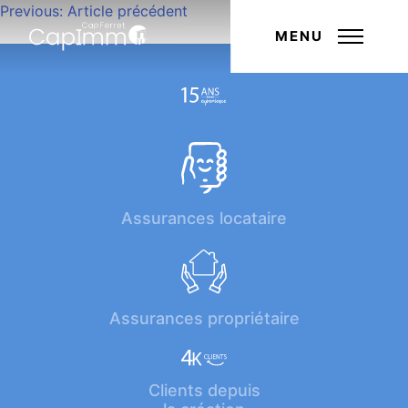
Navigation
Previous:
Article précédent
Next:
Article suivant
de
MENU
l’article
Assurances locataire
Assurances propriétaire
Clients depuis