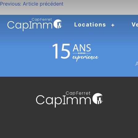
Navigation
Previous:
Article précédent
de
Locations
V
l’article
A