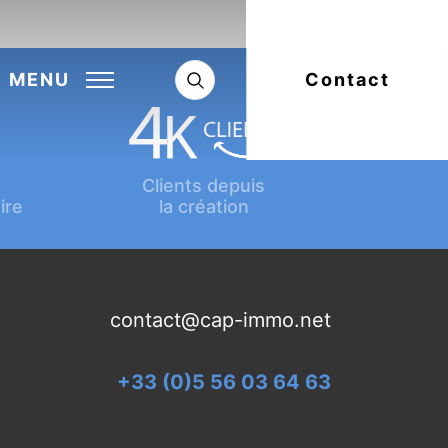
Next:
Article suivant
MENU
Contact
Clients depuis
ire
la création
contact@cap-immo.net
+33 (0)5 56 03 64 63