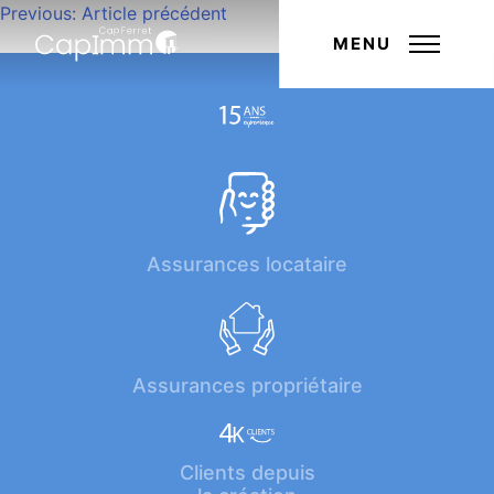
Navigation
Previous:
Article précédent
Next:
Article suivant
de
MENU
l’article
Assurances locataire
Assurances propriétaire
Clients depuis