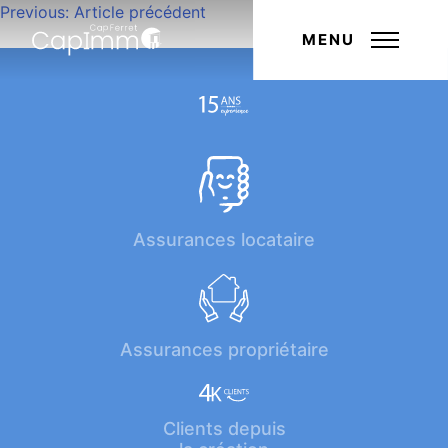
Navigation
Previous:
Article précédent
Next:
Article suivant
de
MENU
l’article
Assurances locataire
Assurances propriétaire
Clients depuis