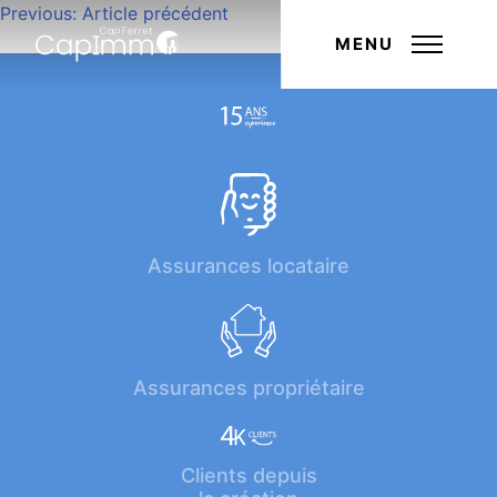
Navigation
Previous:
Article précédent
Next:
Article suivant
de
MENU
l’article
Assurances locataire
Assurances propriétaire
Clients depuis