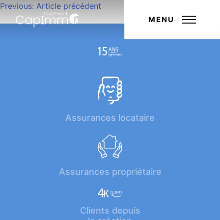
Navigation
Previous:
Article précédent
Next:
Article suivant
de
MENU
l’article
Assurances locataire
Assurances propriétaire
Clients depuis