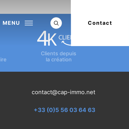
Next:
Article suivant
MENU
Contact
Clients depuis
ire
la création
contact@cap-immo.net
+33 (0)5 56 03 64 63