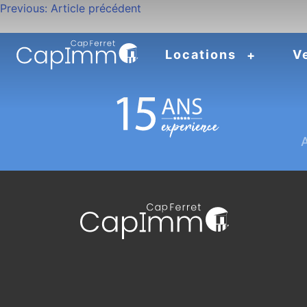
Navigation
Previous:
Article précédent
de
Locations
V
l’article
A