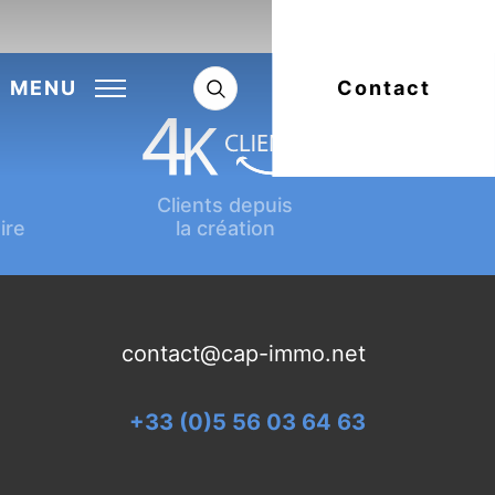
Next:
Article suivant
MENU
Contact
Clients depuis
ire
la création
contact@cap-immo.net
+33 (0)5 56 03 64 63