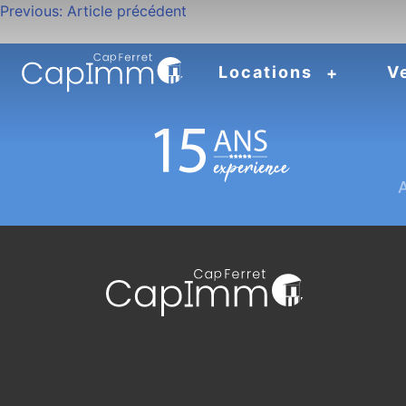
Navigation
Previous:
Article précédent
de
Locations
V
l’article
A