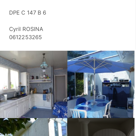
DPE C 147 B 6
Cyril ROSINA
0612253265