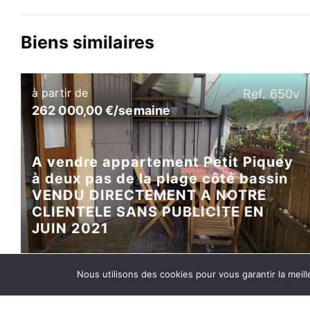
Biens similaires
à partir de
Ref. 650v
262 000,00 €/semaine
A vendre appartement Petit Piquey
à deux pas de la plage côté bassin
VENDU DIRECTEMENT A NOTRE
CLIENTELE SANS PUBLICITE EN
JUIN 2021
Nous utilisons des cookies pour vous garantir la meill
à partir de
Ref. 605v
495 000,00 €/semaine