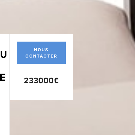
NOUS
DU
CONTACTER
TE
233000€