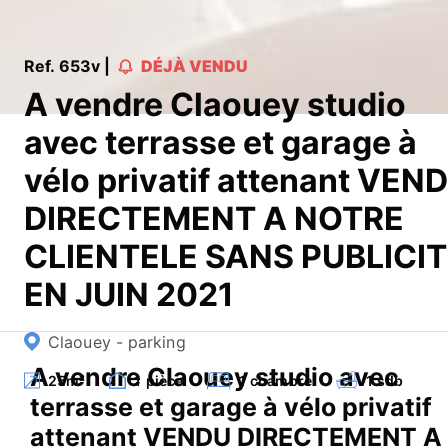
Ref. 653v |
DÉJÀ VENDU
A vendre Claouey studio
avec terrasse et garage à
vélo privatif attenant VEN
DIRECTEMENT A NOTRE
CLIENTELE SANS PUBLICI
EN JUIN 2021
Claouey - parking
A vendre Claouey studio avec
25
m²
1
pièce
1
chambre
1
sdb
terrasse et garage à vélo privatif
attenant VENDU DIRECTEMENT A