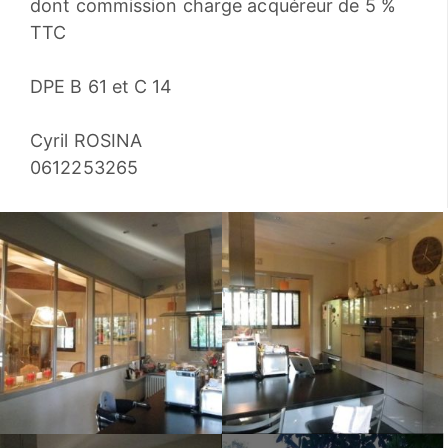
dont commission charge acquéreur de 5 %
TTC
DPE B 61 et C 14
Cyril ROSINA
0612253265