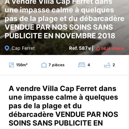
A vendre Villa Cap Ferret dans
une impasse calme à quelques
pas de la plage et du débarcadère
VENDUE PAR NOS SOINS SANS
PUBLICITE EN NOVEMBRE 2018
Cap Ferret
Ref. 587v |
DÉJÀ VENDU
156
m²
7
pièces
4
2
A vendre Villa Cap Ferret dans
une impasse calme à quelques
pas de la plage et du
débarcadère VENDUE PAR NOS
SOINS SANS PUBLICITE EN