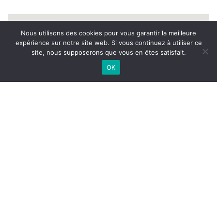
Nous utilisons des cookies pour vous garantir la meilleure
expérience sur notre site web. Si vous continuez à utiliser ce
NOUS
1150000€
site, nous supposerons que vous en êtes satisfait.
CONTACTER
OK