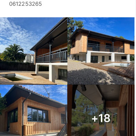
0612253265
+18