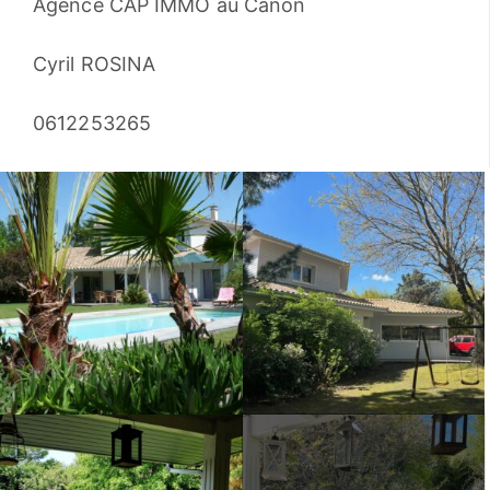
Agence CAP IMMO au Canon
Cyril ROSINA
0612253265